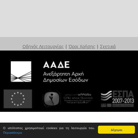
Οδηγός Λειτουργίας
|
Όροι Χρήσης
|
Σχετικά
Ο ιστότοπος χρησιμοποιεί cookies για τη λειτουργία του.
Δέχομαι
Περισσότερα