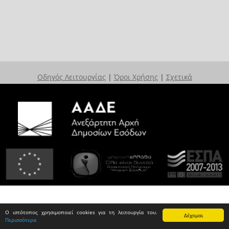
Οδηγός Λειτουργίας
|
Όροι Χρήσης
|
Σχετικά
Ο ιστότοπος χρησιμοποιεί cookies για τη λειτουργία του.
Δέχομαι
Περισσότερα