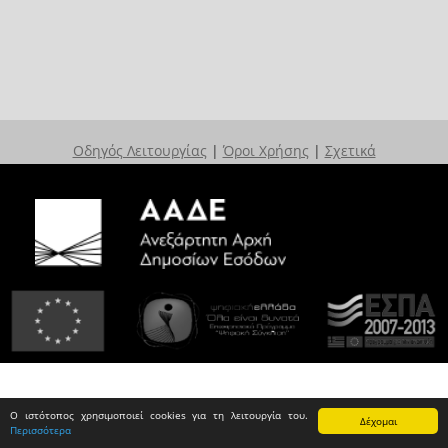
Οδηγός Λειτουργίας
|
Όροι Χρήσης
|
Σχετικά
Ο ιστότοπος χρησιμοποιεί cookies για τη λειτουργία του.
Δέχομαι
Περισσότερα