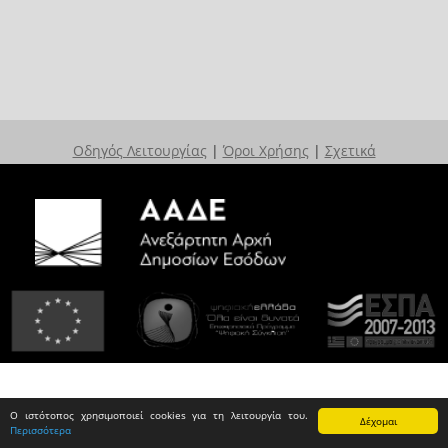
Οδηγός Λειτουργίας
|
Όροι Χρήσης
|
Σχετικά
Ο ιστότοπος χρησιμοποιεί cookies για τη λειτουργία του.
Δέχομαι
Περισσότερα