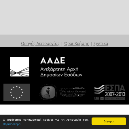
Οδηγός Λειτουργίας
|
Όροι Χρήσης
|
Σχετικά
Ο ιστότοπος χρησιμοποιεί cookies για τη λειτουργία του.
Δέχομαι
Περισσότερα