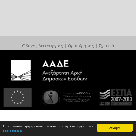
Οδηγός Λειτουργίας
|
Όροι Χρήσης
|
Σχετικά
Ο ιστότοπος χρησιμοποιεί cookies για τη λειτουργία του.
Δέχομαι
Περισσότερα