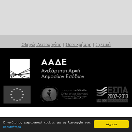
Οδηγός Λειτουργίας
|
Όροι Χρήσης
|
Σχετικά
Ο ιστότοπος χρησιμοποιεί cookies για τη λειτουργία του.
Δέχομαι
Περισσότερα