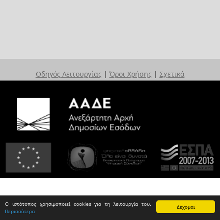
Οδηγός Λειτουργίας
|
Όροι Χρήσης
|
Σχετικά
Ο ιστότοπος χρησιμοποιεί cookies για τη λειτουργία του.
Δέχομαι
Περισσότερα