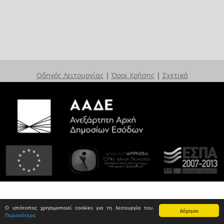
Οδηγός Λειτουργίας
|
Όροι Χρήσης
|
Σχετικά
Ο ιστότοπος χρησιμοποιεί cookies για τη λειτουργία του.
Δέχομαι
Περισσότερα