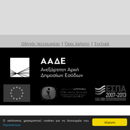
Οδηγός Λειτουργίας
|
Όροι Χρήσης
|
Σχετικά
Ο ιστότοπος χρησιμοποιεί cookies για τη λειτουργία του.
Δέχομαι
Περισσότερα