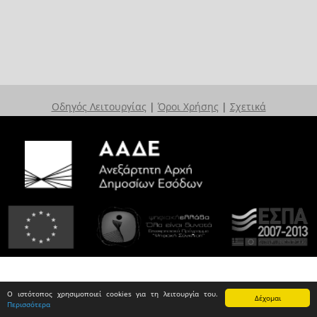
Οδηγός Λειτουργίας
|
Όροι Χρήσης
|
Σχετικά
Ο ιστότοπος χρησιμοποιεί cookies για τη λειτουργία του.
Δέχομαι
Περισσότερα