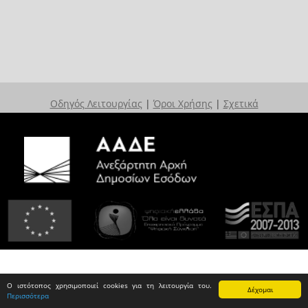
Οδηγός Λειτουργίας
|
Όροι Χρήσης
|
Σχετικά
Ο ιστότοπος χρησιμοποιεί cookies για τη λειτουργία του.
Δέχομαι
Περισσότερα