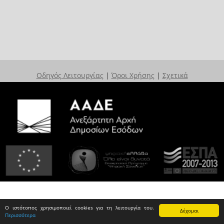
Οδηγός Λειτουργίας
|
Όροι Χρήσης
|
Σχετικά
Ο ιστότοπος χρησιμοποιεί cookies για τη λειτουργία του.
Δέχομαι
Περισσότερα