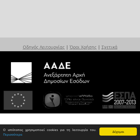
Οδηγός Λειτουργίας
|
Όροι Χρήσης
|
Σχετικά
Ο ιστότοπος χρησιμοποιεί cookies για τη λειτουργία του.
Δέχομαι
Περισσότερα