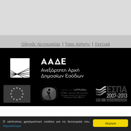
Οδηγός Λειτουργίας
|
Όροι Χρήσης
|
Σχετικά
Ο ιστότοπος χρησιμοποιεί cookies για τη λειτουργία του.
Δέχομαι
Περισσότερα