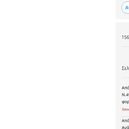
15
Σε
Από
Ν.4
φορ
Τύπο
Από
Ανά