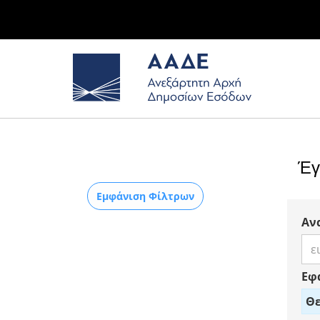
Έγ
Εμφάνιση Φίλτρων
Αν
Εφ
Θε