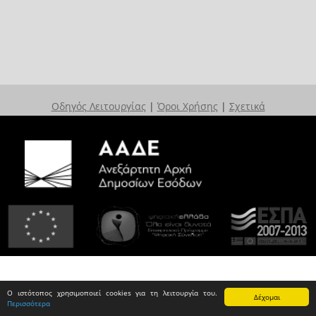
Οδηγός Λειτουργίας
|
Όροι Χρήσης
|
Σχετικά
Ο ιστότοπος χρησιμοποιεί cookies για τη λειτουργία του.
Δέχομαι
Περισσότερα