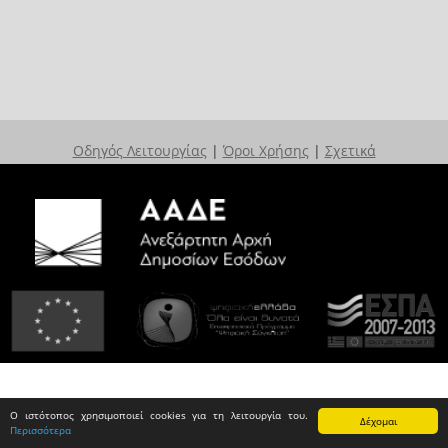
Οδηγός Λειτουργίας
|
Όροι Χρήσης
|
Σχετικά
Ο ιστότοπος χρησιμοποιεί cookies για τη λειτουργία του.
Δέχομαι
Περισσότερα