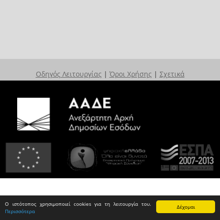
Οδηγός Λειτουργίας
|
Όροι Χρήσης
|
Σχετικά
Ο ιστότοπος χρησιμοποιεί cookies για τη λειτουργία του.
Δέχομαι
Περισσότερα