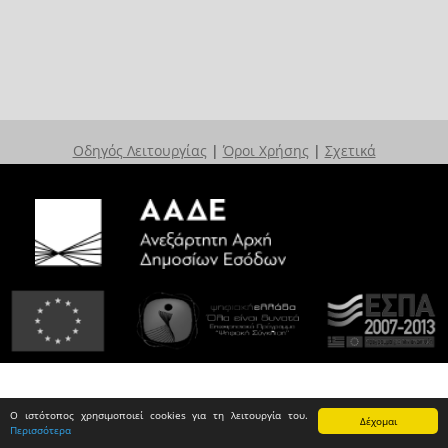
Οδηγός Λειτουργίας
|
Όροι Χρήσης
|
Σχετικά
Ο ιστότοπος χρησιμοποιεί cookies για τη λειτουργία του.
Δέχομαι
Περισσότερα