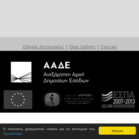
Οδηγός Λειτουργίας
|
Όροι Χρήσης
|
Σχετικά
Ο ιστότοπος χρησιμοποιεί cookies για τη λειτουργία του.
Δέχομαι
Περισσότερα