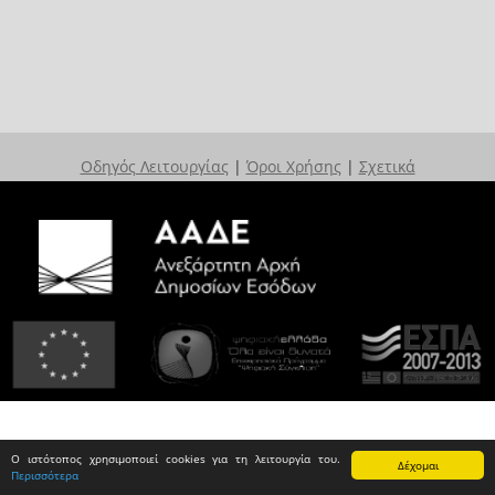
Οδηγός Λειτουργίας
|
Όροι Χρήσης
|
Σχετικά
Ο ιστότοπος χρησιμοποιεί cookies για τη λειτουργία του.
Δέχομαι
Περισσότερα