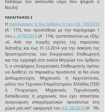
Εκδίδομε τον ακόλουθο νόμο που ψήφισε η
Βουλή:
ΠΑΡΑΓΡΑΦΟΣ 3
Η
παράγραφος 6 του άρθρου 9 του π.δ. 100/2010
(Α΄ 177), που προστέθηκε με την παράγραφο 1
του
ν. 4178/2013
(Α΄ 174), τροποποιείται ως εξής:
«6. Από την έναρξη ισχύος της παρούσας
διάταξης και έως 31.12.2014 για την άσκηση της
δραστηριότητας του Ενεργειακού Επιθεωρητή
και την εγγραφή στα οικεία Μητρώα του άρθρου
5, ο υποψήφιος Ενεργειακός Επιθεωρητής πρέπει
να διαθέτει τα παρακάτω προσόντα: α) Να είναι
Διπλωματούχος Μηχανικός ή Αρχιτέκτονας,
μέλος του Τεχνικού Επιμελητηρίου Ελλάδας (ΤΕΕ)
ή Πτυχιούχος Μηχανικός Τεχνολογικής
Εκπαίδευσης ή μηχανικός που έχει αποκτήσει
αναγνώριση επαγγελματικών προσόντων στη
χώρα μας κατ’ εφαρμογή του
π.δ. 38/2010
(Α΄ 78).