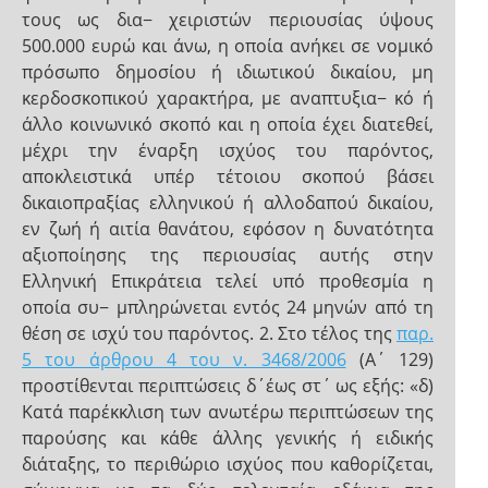
τους ως δια− χειριστών περιουσίας ύψους
500.000 ευρώ και άνω, η οποία ανήκει σε νομικό
πρόσωπο δημοσίου ή ιδιωτικού δικαίου, μη
κερδοσκοπικού χαρακτήρα, με αναπτυξια− κό ή
άλλο κοινωνικό σκοπό και η οποία έχει διατεθεί,
μέχρι την έναρξη ισχύος του παρόντος,
αποκλειστικά υπέρ τέτοιου σκοπού βάσει
δικαιοπραξίας ελληνικού ή αλλοδαπού δικαίου,
εν ζωή ή αιτία θανάτου, εφόσον η δυνατότητα
αξιοποίησης της περιουσίας αυτής στην
Ελληνική Επικράτεια τελεί υπό προθεσμία η
οποία συ− μπληρώνεται εντός 24 μηνών από τη
θέση σε ισχύ του παρόντος. 2. Στο τέλος της
παρ.
5 του άρθρου 4 του ν. 3468/2006
(Α΄ 129)
προστίθενται περιπτώσεις δ΄έως στ΄ ως εξής: «δ)
Κατά παρέκκλιση των ανωτέρω περιπτώσεων της
παρούσης και κάθε άλλης γενικής ή ειδικής
διάταξης, το περιθώριο ισχύος που καθορίζεται,