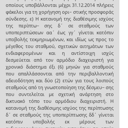
οποίους υποβάλλονται μέχρι 31.12.2014 πλήρεις
φάκελοι για τη χορήγηση ορι− στικής προσφοράς
σύνδεσης. ε) Η κατανομή της διαθέσιμης ισχύος
της περίπτω− σης δ΄ σε σταθμούς των
υποπεριπτώσεων αα΄ έως γγ΄ γίνεται κατόπιν
υποβολής τεκμηριωμένων, και ιδίως ως προς το
μέγεθος του σταθμού, σχετικών αιτημάτων των
ενδιαφερομένων και η αντίστοιχη ισχύς
δεσμεύεται από τον αρμόδιο διαχειριστή για
χρονικό διάστημα έξι (6) μηνών για σταθμούς
που απαλλάσσονται από την περιβαλλοντική
αδειοδότηση και δύο (2) ετών για τους λοιπούς
σταθμούς από τη γνωστοποίηση της δέσμευ− σης
που συντελείται με σχετική ανάρτηση στο
δικτυακό τόπο του αρμόδιου διαχειριστή. Η
κατανομή της διαθέσιμης ισχύος της περίπτωσης
δ΄ σε σταθμούς της υποπερίπτωσης δδ΄ γίνεται
κατόπιν υποβολής εκ μέρους των