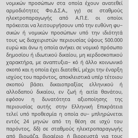
νομικών προσώπων στα οποία έχουν ανατεθεί
αρμοδιότητες Φο.Δ.Σ.Α., γγ) σε σταθμούς
ηλεκτροπαραγωγής από Α.Π.Ε. οι οποίοι
πρόκειται να λειτουργήσουν υπό την ευθύνη φυ−
σικών ή νομικών προσώπων υπό την ιδιότητά
τους ως διαχειριστών περιουσίας ύψους 500.000
ευρώ και άνω η οποία ανήκει σε νομικό πρόσωπο
δημοσίου ή ιδιωτικού δικαίου, μη κερδοσκοπικού
χαρακτήρα, με αναπτυξια− κό ή άλλο κοινωνικό
σκοπό και η οποία έχει διατεθεί, μέχρι την έναρξη
ισχύος του παρόντος, αποκλειστικά υπέρ τέτοιου
σκοπού βάσει δικαιοπραξίας ελληνικού ή
αλλοδαπού δικαίου, εν ζωή ή αιτία θανάτου,
εφόσον η δυνατότητα αξιοποίησης της
περιουσίας αυτής στην Ελληνική Επικράτεια
τελεί υπό προθεσμία η οποία συ− μπληρώνεται
εντός 24 μηνών από τη θέση σε ισχύ του
παρόντος, δδ) σε σταθμούς ηλεκτροπαραγωγής
από βιομάζα, βιοαέριο ή βιορευστά για τους