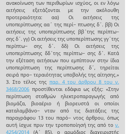
ανακοίνωση των περιθωρίων ισχύος, οι εν λόγω
αιτήσεις εξετάζονται με την ακόλουθη
προτεραιότητα: αα) Οι αιτήσεις της
υποπερίπτωσης αα΄ της περί− πτωσης δ΄. ββ) Οι
αιτήσεις της υποπερίπτωσης ββ΄της περίπτω−
σης δ΄. γγ) Οι αιτήσεις της υποπερίπτωσης γγ΄της
περίπτω− σης δ΄. δδ) Οι αιτήσεις της
υποπερίπτωσης δδ΄της περίπτω− σης δ΄. Κατά
την εξέταση αιτήσεων που εμπίπτουν στην ίδια
υποπερίπτωση της περίπτωσης δ΄, τηρείται
σειρά προ− τεραιότητας υποβολής της αίτησης.»
3. Στο τέλος της
παρ. 4 του άρθρου 8 του ν.
3468/2006
προστίθενται εδάφια ως εξής: «Στην
περίπτωση σταθμών ηλεκτροπαραγωγής από
βιομάζα, βιοαέριο ή βιορευστά οι οποίοι
καταλαμβάνο− νταν από τις διατάξεις της
παραγράφου 13 του παρό− ντος άρθρου, όπως
αυτή ίσχυε πριν την τροποποίησή της από το
ν.
4254/2014
(Α΄ 85), ο αρμόδιος διαχειριστής