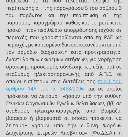
σύμφωνα με τα δύο τελευταία εδάφια της
περίπτωσης α΄, της παραγράφου 5 του άρθρου 3
του παρόντος και την περίπτωση α΄ της
παρούσας παραγράφου, καθώς και το μετέπειτα
προκύ− πτον περιθώριο απορρόφησης ισχύος σε
περιοχές που χαρακτηρίζονται από τη ΡΑΕ ως
περιοχές με κορεσμένο δίκτυο, κατανέμονται από
τον αρμόδιο διαχειριστή κατά προτεραιότητα,
έναντι λοιπών εκκρεμών αιτήσεων, για χορήγηση
οριστικής προσφοράς σύνδεσης ως εξής: αα) σε
σταθμούς ηλεκτροπαραγωγής από Α.Π.Ε. οι
οποίοι εμπίπτουν στις διατάξεις της
παρ.1 του
άρθρου 14Α του ν. 3468/2006
και οι οποίοι
πρόκειται να λειτουρ− γήσουν υπό την ευθύνη
Γενικών Οργανισμών Εγγείων Βελτιώσεων, ββ) σε
σταθμούς ηλεκτροπαραγωγής από βιομάζα,
βιοαέριο ή βιορευστά οι οποίοι πρόκειται να
λειτουρ− γήσουν υπό την ευθύνη Φορέων
Διαχείρισης Στερεών Αποβλήτων (Φο.Δ.Σ.Α.) ή