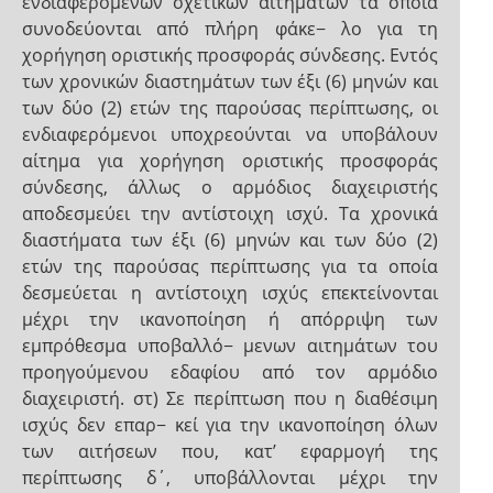
ενδιαφερομένων σχετικών αιτημάτων τα οποία
συνοδεύονται από πλήρη φάκε− λο για τη
χορήγηση οριστικής προσφοράς σύνδεσης. Εντός
των χρονικών διαστημάτων των έξι (6) μηνών και
των δύο (2) ετών της παρούσας περίπτωσης, οι
ενδιαφερόμενοι υποχρεούνται να υποβάλουν
αίτημα για χορήγηση οριστικής προσφοράς
σύνδεσης, άλλως ο αρμόδιος διαχειριστής
αποδεσμεύει την αντίστοιχη ισχύ. Τα χρονικά
διαστήματα των έξι (6) μηνών και των δύο (2)
ετών της παρούσας περίπτωσης για τα οποία
δεσμεύεται η αντίστοιχη ισχύς επεκτείνονται
μέχρι την ικανοποίηση ή απόρριψη των
εμπρόθεσμα υποβαλλό− μενων αιτημάτων του
προηγούμενου εδαφίου από τον αρμόδιο
διαχειριστή. στ) Σε περίπτωση που η διαθέσιμη
ισχύς δεν επαρ− κεί για την ικανοποίηση όλων
των αιτήσεων που, κατ’ εφαρμογή της
περίπτωσης δ΄, υποβάλλονται μέχρι την