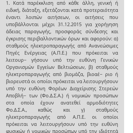
1. Κατά παρέκκλιση από κάθε άλλη, γενική ή
ειδική, διάταξη, εξετάζονται κατά προτεραιότητα
έναντι λοιπών αιτήσεων, οι αιτήσεις που
υποβάλλονται μέχρι 31.12.2015 για χορήγηση
άδειας παραγωγής, προσφοράς σύνδεσης και
έγκρισης περιβαλλοντικών όρων και αφορούν: α)
σταθμούς ηλεκτροπαραγωγής από Ανανεώσιμες
Πηγές Ενέργειας (Α.Π.Ε.) που πρόκειται να
λειτουρ− γήσουν υπό την ευθύνη Γενικών
Οργανισμών Εγγείων Βελτιώσεων, β) σταθμούς
ηλεκτροπαραγωγής από βιομάζα, βιοαέ− ριο ή
βιορευστά οι οποίοι πρόκειται να λειτουργήσουν
υπό την ευθύνη Φορέων Διαχείρισης Στερεών
Αποβλή− των (Φο.Δ.Σ.Α.) ή νομικών προσώπων
στα οποία έχουν ανατεθεί αρμοδιότητες
Φο.Δ.Σ.Α., καθώς και γ) σταθμούς
ηλεκτροπαραγωγής από Α.Π.Ε. οι οποίοι
πρόκειται να λειτουργήσουν υπό την ευθύνη
φυσικών ή νομικών προσώπων υπό την ιδιότητά