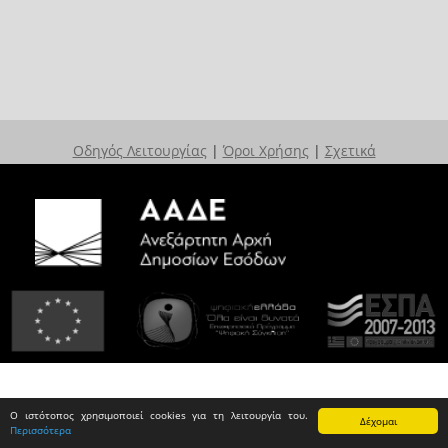
Οδηγός Λειτουργίας
|
Όροι Χρήσης
|
Σχετικά
Ο ιστότοπος χρησιμοποιεί cookies για τη λειτουργία του.
Δέχομαι
Περισσότερα