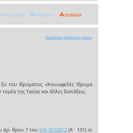
Κοινή Χρήση
Εκτύπωση
Αναφορά
Εμφάνιση πλήρους νόμου
 ξύ του Ιδρύματος «Κοινωφελές Ίδρυμα
τομέα της Υγείας και άλλες διατάξεις.
υ άρ- θρου 7 του
π.δ. 51/2012
(A΄ 101) οι