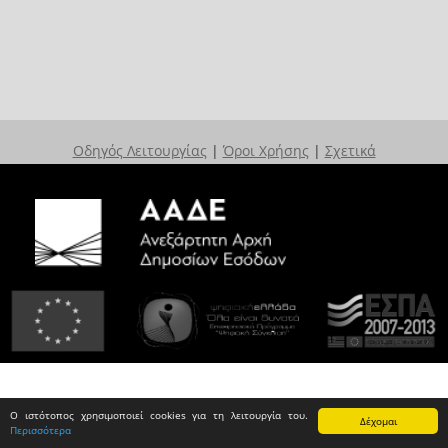
Οδηγός Λειτουργίας
|
Όροι Χρήσης
|
Σχετικά
Ο ιστότοπος χρησιμοποιεί cookies για τη λειτουργία του.
Δέχομαι
Περισσότερα