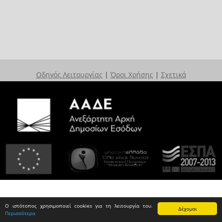
Οδηγός Λειτουργίας
|
Όροι Χρήσης
|
Σχετικά
Ο ιστότοπος χρησιμοποιεί cookies για τη λειτουργία του.
Δέχομαι
Περισσότερα