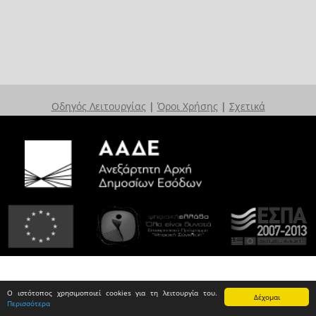
Οδηγός Λειτουργίας
|
Όροι Χρήσης
|
Σχετικά
Ο ιστότοπος χρησιμοποιεί cookies για τη λειτουργία του.
Δέχομαι
Περισσότερα