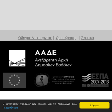
Οδηγός Λειτουργίας
|
Όροι Χρήσης
|
Σχετικά
Ο ιστότοπος χρησιμοποιεί cookies για τη λειτουργία του.
Δέχομαι
Περισσότερα