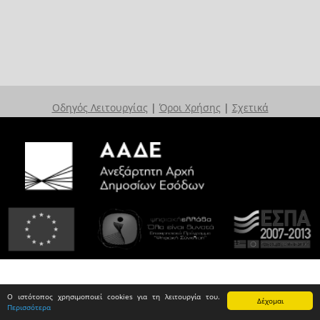
Οδηγός Λειτουργίας
|
Όροι Χρήσης
|
Σχετικά
Ο ιστότοπος χρησιμοποιεί cookies για τη λειτουργία του.
Δέχομαι
Περισσότερα