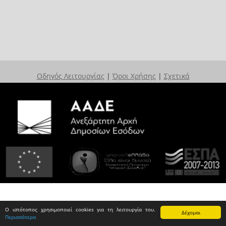
Οδηγός Λειτουργίας
|
Όροι Χρήσης
|
Σχετικά
Ο ιστότοπος χρησιμοποιεί cookies για τη λειτουργία του.
Δέχομαι
Περισσότερα