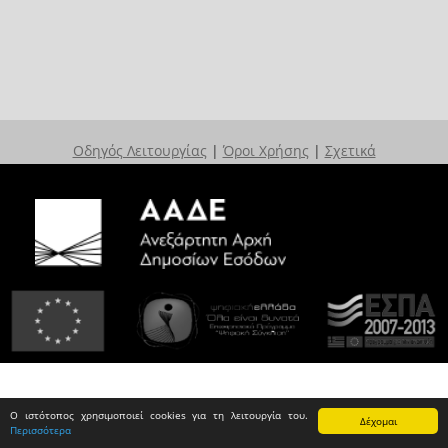
Οδηγός Λειτουργίας
|
Όροι Χρήσης
|
Σχετικά
Ο ιστότοπος χρησιμοποιεί cookies για τη λειτουργία του.
Δέχομαι
Περισσότερα