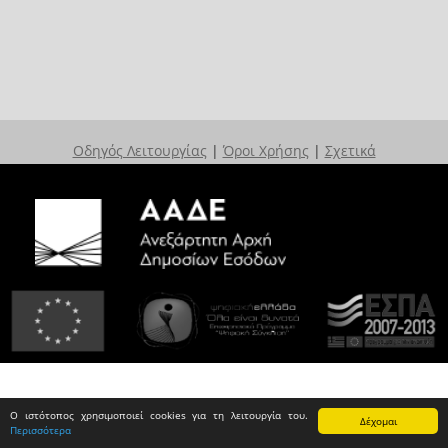
Οδηγός Λειτουργίας
|
Όροι Χρήσης
|
Σχετικά
Ο ιστότοπος χρησιμοποιεί cookies για τη λειτουργία του.
Δέχομαι
Περισσότερα