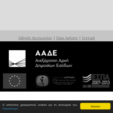
Οδηγός Λειτουργίας
|
Όροι Χρήσης
|
Σχετικά
Ο ιστότοπος χρησιμοποιεί cookies για τη λειτουργία του.
Δέχομαι
Περισσότερα