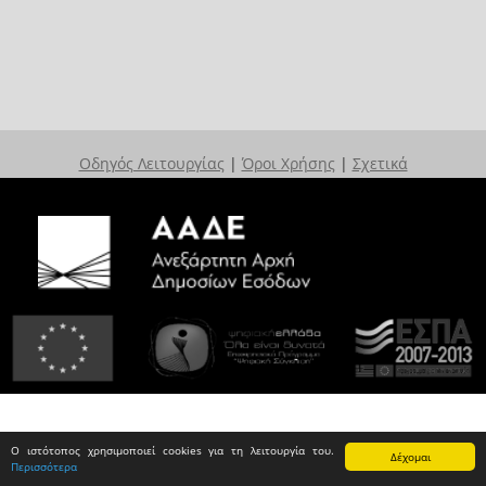
Οδηγός Λειτουργίας
|
Όροι Χρήσης
|
Σχετικά
Ο ιστότοπος χρησιμοποιεί cookies για τη λειτουργία του.
Δέχομαι
Περισσότερα