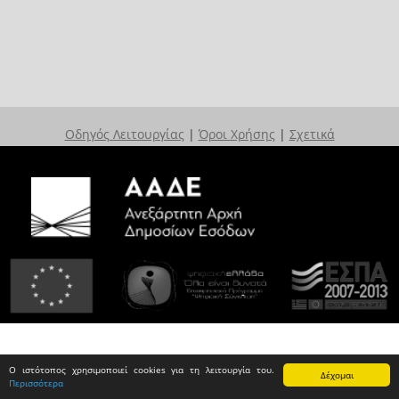
Οδηγός Λειτουργίας
|
Όροι Χρήσης
|
Σχετικά
Ο ιστότοπος χρησιμοποιεί cookies για τη λειτουργία του.
Δέχομαι
Περισσότερα