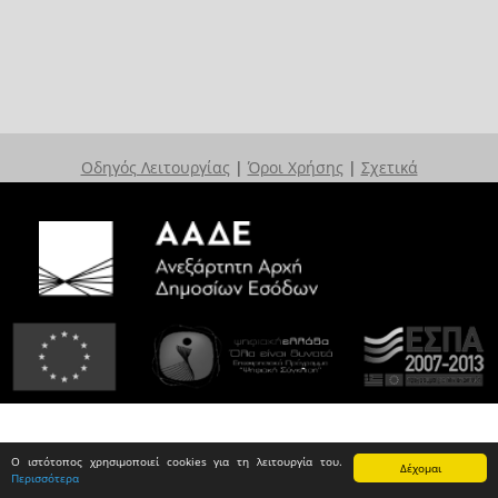
Οδηγός Λειτουργίας
|
Όροι Χρήσης
|
Σχετικά
Ο ιστότοπος χρησιμοποιεί cookies για τη λειτουργία του.
Δέχομαι
Περισσότερα