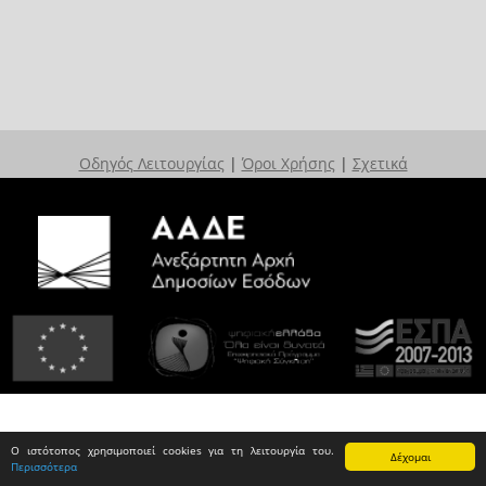
Οδηγός Λειτουργίας
|
Όροι Χρήσης
|
Σχετικά
Ο ιστότοπος χρησιμοποιεί cookies για τη λειτουργία του.
Δέχομαι
Περισσότερα