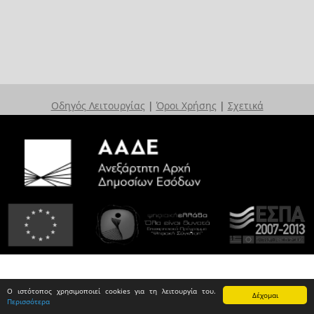
Οδηγός Λειτουργίας
|
Όροι Χρήσης
|
Σχετικά
Ο ιστότοπος χρησιμοποιεί cookies για τη λειτουργία του.
Δέχομαι
Περισσότερα