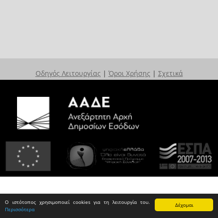
Οδηγός Λειτουργίας
|
Όροι Χρήσης
|
Σχετικά
Ο ιστότοπος χρησιμοποιεί cookies για τη λειτουργία του.
Δέχομαι
Περισσότερα