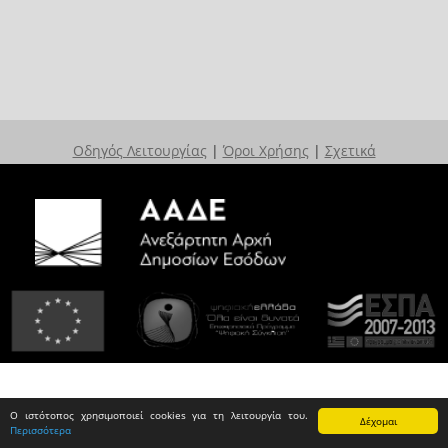
Οδηγός Λειτουργίας
|
Όροι Χρήσης
|
Σχετικά
Ο ιστότοπος χρησιμοποιεί cookies για τη λειτουργία του.
Δέχομαι
Περισσότερα