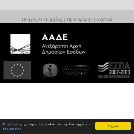
Οδηγός Λειτουργίας
|
Όροι Χρήσης
|
Σχετικά
Ο ιστότοπος χρησιμοποιεί cookies για τη λειτουργία του.
Δέχομαι
Περισσότερα