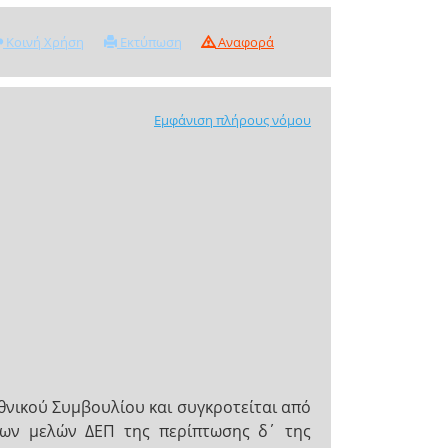
Κοινή Χρήση
Εκτύπωση
Αναφορά
Εμφάνιση πλήρους νόμου
Εθνικού Συμβουλίου και συγκροτείται από
των μελών ΔΕΠ της περίπτωσης δ΄ της