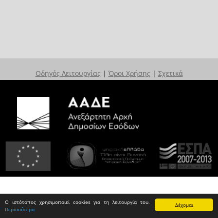
Οδηγός Λειτουργίας
|
Όροι Χρήσης
|
Σχετικά
Ο ιστότοπος χρησιμοποιεί cookies για τη λειτουργία του.
Δέχομαι
Περισσότερα