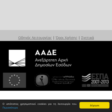
Οδηγός Λειτουργίας
|
Όροι Χρήσης
|
Σχετικά
Ο ιστότοπος χρησιμοποιεί cookies για τη λειτουργία του.
Δέχομαι
Περισσότερα