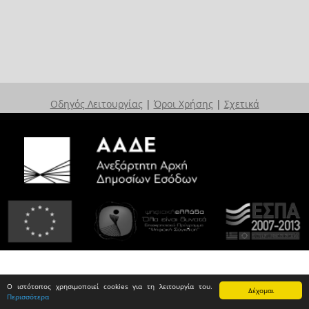
Οδηγός Λειτουργίας
|
Όροι Χρήσης
|
Σχετικά
Ο ιστότοπος χρησιμοποιεί cookies για τη λειτουργία του.
Δέχομαι
Περισσότερα