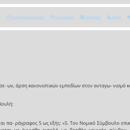
ς
Σχετική Νομοθεσία
Συνημμένα
Συλλογές
Λήψη
ε- ων, άρση κανονιστικών εμποδίων στον ανταγω- νισμό κα
Βουλή:
αι πα- ράγραφος 5 ως εξής: «5. Τον Νομικό Σύμβουλο επ