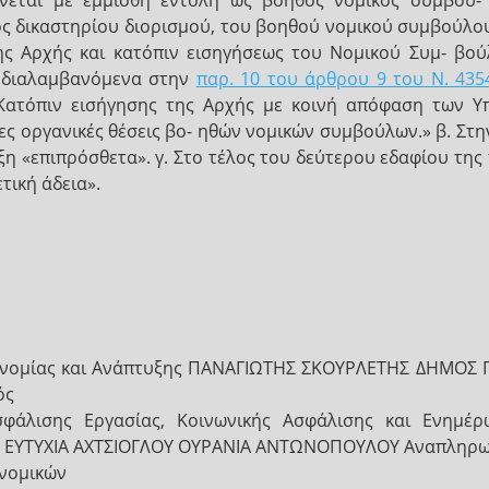
νεται με έμμισθη εντολή ως βοηθός νομικός σύμβου- 
μός δικαστηρίου διορισμού, του βοηθού νομικού συμβούλο
ης Αρχής και κατόπιν εισηγήσεως του Νομικού Συμ- βού
α διαλαμβανόμενα στην
παρ. 10 του άρθρου 9 του Ν. 435
Κατόπιν εισήγησης της Αρχής με κοινή απόφαση των Υ
ες οργανικές θέσεις βο- ηθών νομικών συμβούλων.» β. Στ
έξη «επιπρόσθετα». γ. Στο τέλος του δεύτερου εδαφίου της
τική άδεια».
ικονομίας και Ανάπτυξης ΠΑΝΑΓΙΩΤΗΣ ΣΚΟΥΡΛΕΤΗΣ ΔΗΜΟ
ός
σφάλισης Εργασίας, Κοινωνικής Ασφάλισης και Ενημέρ
Σ ΕΥΤΥΧΙΑ ΑΧΤΣΙΟΓΛΟΥ ΟΥΡΑΝΙΑ ΑΝΤΩΝΟΠΟΥΛΟΥ Αναπληρω
νομικών