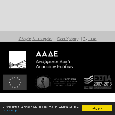
Οδηγός Λειτουργίας
|
Όροι Χρήσης
|
Σχετικά
Ο ιστότοπος χρησιμοποιεί cookies για τη λειτουργία του.
Δέχομαι
Περισσότερα