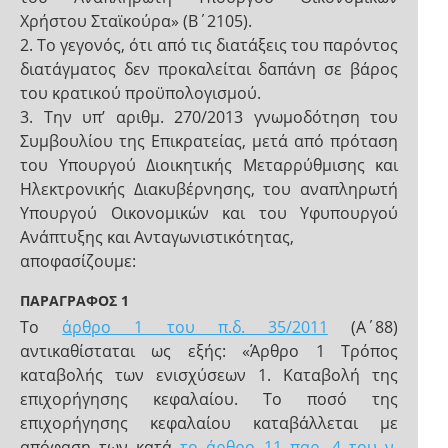
Χρήστου Σταϊκούρα» (Β΄2105).
2. Το γεγονός, ότι από τις διατάξεις του παρόντος
διατάγματος δεν προκαλείται δαπάνη σε βάρος
του κρατικού προϋπολογισμού.
3. Την υπ’ αριθμ. 270/2013 γνωμοδότηση του
Συμβουλίου της Επικρατείας, μετά από πρόταση
του Υπουργού Διοικητικής Μεταρρύθμισης και
Ηλεκτρονικής Διακυβέρνησης, του αναπληρωτή
Υπουργού Οικονομικών και του Υφυπουργού
Ανάπτυξης και Ανταγωνιστικότητας,
αποφασίζουμε:
ΠΑΡΑΓΡΑΦΟΣ 1
Το
άρθρο 1 του π.δ. 35/2011
(Α΄88)
αντικαθίσταται ως εξής: «Άρθρο 1 Τρόπος
καταβολής των ενισχύσεων 1. Καταβολή της
επιχορήγησης κεφαλαίου. Το ποσό της
επιχορήγησης κεφαλαίου καταβάλλεται με
απόφαση των κατά
το άρθρο 11 παρ. 4 του ν.