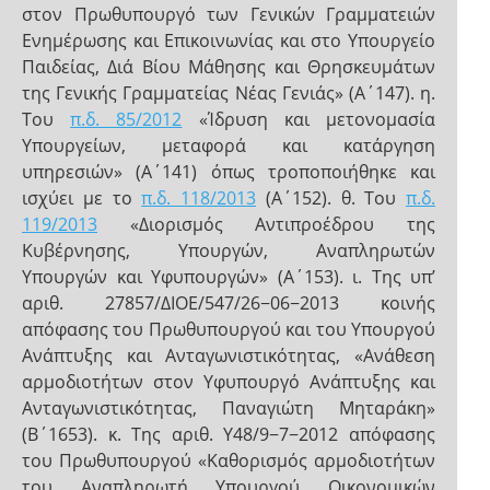
στον Πρωθυπουργό των Γενικών Γραμματειών
Ενημέρωσης και Επικοινωνίας και στο Υπουργείο
Παιδείας, Διά Βίου Μάθησης και Θρησκευμάτων
της Γενικής Γραμματείας Νέας Γενιάς» (Α΄147). η.
Του
π.δ. 85/2012
«Ίδρυση και μετονομασία
Υπουργείων, μεταφορά και κατάργηση
υπηρεσιών» (Α΄141) όπως τροποποιήθηκε και
ισχύει με το
π.δ. 118/2013
(Α΄152). θ. Του
π.δ.
119/2013
«Διορισμός Αντιπροέδρου της
Κυβέρνησης, Υπουργών, Αναπληρωτών
Υπουργών και Υφυπουργών» (Α΄153). ι. Της υπ’
αριθ. 27857/ΔΙΟΕ/547/26−06−2013 κοινής
απόφασης του Πρωθυπουργού και του Υπουργού
Ανάπτυξης και Ανταγωνιστικότητας, «Ανάθεση
αρμοδιοτήτων στον Υφυπουργό Ανάπτυξης και
Ανταγωνιστικότητας, Παναγιώτη Μηταράκη»
(B΄1653). κ. Της αριθ. Υ48/9−7−2012 απόφασης
του Πρωθυπουργού «Καθορισμός αρμοδιοτήτων
του Αναπληρωτή Υπουργού Οικονομικών