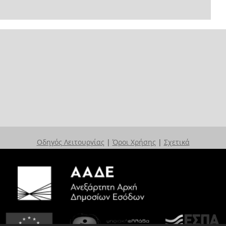
Οδηγός Λειτουργίας
|
Όροι Χρήσης
|
Σχετικά