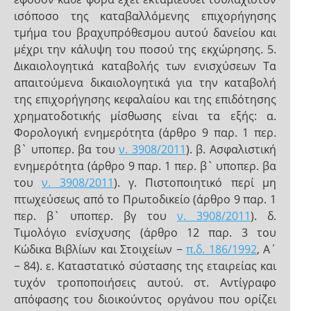
ισόποσο της καταβαλλόμενης επιχορήγησης
τμήμα του βραχυπρόθεσμου αυτού δανείου και
μέχρι την κάλυψη του ποσού της εκχώρησης. 5.
Δικαιολογητικά καταβολής των ενισχύσεων Τα
απαιτούμενα δικαιολογητικά για την καταβολή
της επιχορήγησης κεφαλαίου και της επιδότησης
χρηματοδοτικής μίσθωσης είναι τα εξής: α.
Φορολογική ενημερότητα (άρθρο 9 παρ. 1 περ.
β` υποπερ. βα του
ν. 3908/2011
). β. Ασφαλιστική
ενημερότητα (άρθρο 9 παρ. 1 περ. β` υποπερ. βα
του
ν. 3908/2011
). γ. Πιστοποιητικό περί μη
πτωχεύσεως από το Πρωτοδικείο (άρθρο 9 παρ. 1
περ. β` υποπερ. βγ του
ν. 3908/2011
). δ.
Τιμολόγιο ενίσχυσης (άρθρο 12 παρ. 3 του
Κώδικα Βιβλίων και Στοιχείων −
π.δ. 186/1992
, Α΄
− 84). ε. Καταστατικό σύστασης της εταιρείας και
τυχόν τροποποιήσεις αυτού. στ. Αντίγραφο
απόφασης του διοικούντος οργάνου που ορίζει