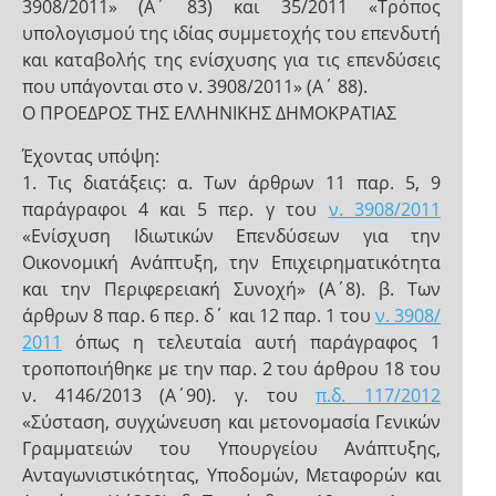
3908/2011» (A΄ 83) και 35/2011 «Τρόπος
υπολογισμού της ιδίας συμμετοχής του επενδυτή
και καταβολής της ενίσχυσης για τις επενδύσεις
που υπάγονται στο ν. 3908/2011» (A΄ 88).
Ο ΠΡΟΕΔΡΟΣ ΤΗΣ ΕΛΛΗΝΙΚΗΣ ΔΗΜΟΚΡΑΤΙΑΣ
Έχοντας υπόψη:
1. Τις διατάξεις: α. Των άρθρων 11 παρ. 5, 9
παράγραφοι 4 και 5 περ. γ του
ν. 3908/2011
«Ενίσχυση Ιδιωτικών Επενδύσεων για την
Οικονομική Ανάπτυξη, την Επιχειρηματικότητα
και την Περιφερειακή Συνοχή» (Α΄8). β. Των
άρθρων 8 παρ. 6 περ. δ΄ και 12 παρ. 1 του
ν. 3908/
2011
όπως η τελευταία αυτή παράγραφος 1
τροποποιήθηκε με την παρ. 2 του άρθρου 18 του
ν. 4146/2013 (Α΄90). γ. του
π.δ. 117/2012
«Σύσταση, συγχώνευση και μετονομασία Γενικών
Γραμματειών του Υπουργείου Ανάπτυξης,
Ανταγωνιστικότητας, Υποδομών, Μεταφορών και