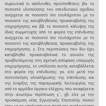
σωρευτικά οι ακόλουθες προϋποθέσεις: βα. το
ποσοστό υλοποίησης του επενδυτικού σχεδίου
ανέρχεται σε ποσοστό ίσο τουλάχιστον με το
ποσοστό της καταβληθείσας προκαταβολής της
επιχορήγησης και ββ. το ποσοστό κάλυψης της
ίδιας συμμετοχής από το φορέα της επένδυσης
ανέρχεται σε ποσοστό ίσο τουλάχιστον με το
ποσοστό της καταβληθείσας προκαταβολής της
επιχορήγησης. γ. Στις περιπτώσεις που δεν έχει
καταβληθεί προκαταβολικά το σύνολο της
προβλεπόμενης στη σχετική απόφαση υπαγωγής
επιχορήγησης, το υπόλοιπο αυτής καταβάλλεται
στο φορέα της επένδυσης: γα. είτε μετά την
πιστοποίηση ολοκλήρωσης της επένδυσης και
της έναρξης της παραγωγικής λειτουργίας της
από το αρμόδιο όργανο ελέγχου, που αναφέρεται
στην ανωτέρω περίπτωση γ΄, γβ. είτε με την
προσκόμιση νέας Εγγυητικής Επιστολής ποσού
ίσου με το υπολειπόμενο ποσό της αναλογούσας