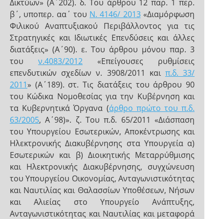
Δικτύων» (Α΄202). δ. Του άρθρου 12 παρ. 1 περ.
β΄, υποπερ. αα΄ του
Ν. 4146/ 2013
«Διαμόρφωση
Φιλικού Αναπτυξιακού Περιβάλλοντος για τις
Στρατηγικές και Ιδιωτικές Επενδύσεις και άλλες
διατάξεις» (Α΄90). ε. Του άρθρου μόνου παρ. 3
του
ν.4083/2012
«Επείγουσες ρυθμίσεις
επενδυτικών σχεδίων ν. 3908/2011 και
π.δ. 33/
2011
» (Α΄189). στ. Τις διατάξεις του άρθρου 90
του Κώδικα Νομοθεσίας για την Κυβέρνηση και
τα Κυβερνητικά Όργανα (
άρθρο πρώτο του π.δ.
63/2005
, Α΄98)». ζ. Του π.δ. 65/2011 «Διάσπαση
του Υπουργείου Εσωτερικών, Αποκέντρωσης και
Ηλεκτρονικής Διακυβέρνησης στα Υπουργεία α)
Εσωτερικών και β) Διοικητικής Μεταρρύθμισης
και Ηλεκτρονικής Διακυβέρνησης, συγχώνευση
του Υπουργείου Οικονομίας, Ανταγωνιστικότητας
και Ναυτιλίας και Θαλασσίων Υποθέσεων, Νήσων
και Αλιείας στο Υπουργείο Ανάπτυξης,
Ανταγωνιστικότητας και Ναυτιλίας και μεταφορά